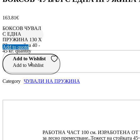
163.81
€
БОКСОВ ЧУВАЛ
С ЕДНА
ПРУЖИНА 130 Х
33 см. стойка 40 -
Add to quote
45 кг. quantity
Add to Wishlist
Add to Wishlist
Category
ЧУВАЛИ НА ПРУЖИНА
РАБОТНА ЧАСТ 100 см. ИЗРАБОТЕНА ОТ ТЕ
за лесно преместване..Тежест на стойката 