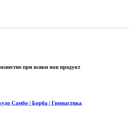
известие при всяки нов продукт
жудо Самбо | Борба | Гимнастика