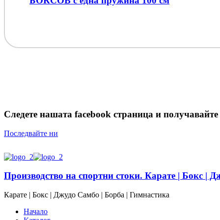
БОКСОВ с една пружина 100 см
Следете нашата facebook страница и получавайте 
Последвайте ни
Производство на спортни стоки. Карате | Бокс | Д
Карате | Бокс | Джудо Самбо | Борба | Гимнастика
Начало